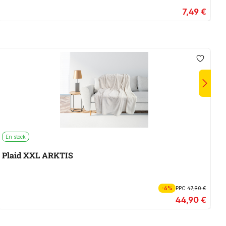
7,49 €
En stock
Plaid XXL ARKTIS
-6%
PPC
47,90 €
44,90 €