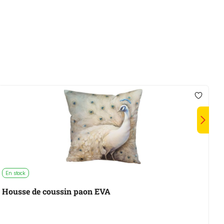
En stock
E
Housse de coussin paon EVA
C