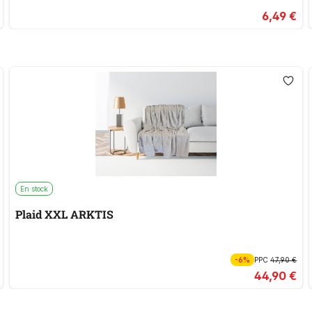
6,49 €
En stock
Plaid XXL ARKTIS
-6%
PPC
47,90 €
44,90 €