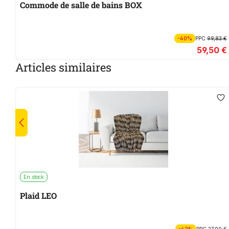
Commode de salle de bains BOX
-40%
PPC
99,83 €
59,50 €
Articles similaires
En stock
Plaid LEO