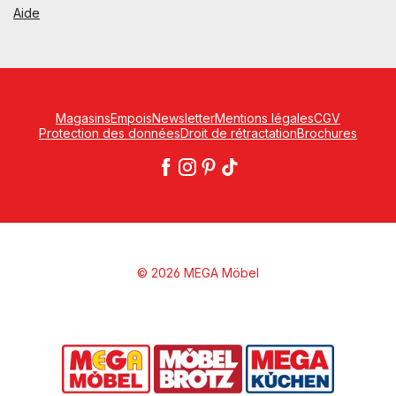
Aide
Magasins
Empois
Newsletter
Mentions légales
CGV
Protection des données
Droit de rétractation
Brochures
© 2026 MEGA Möbel