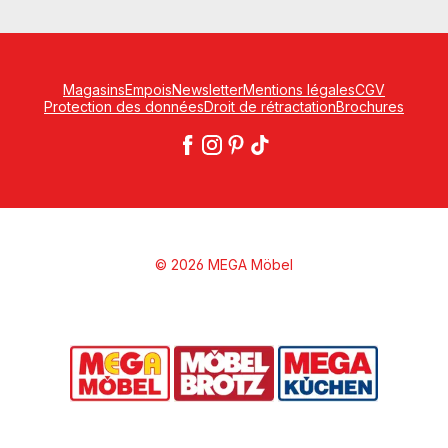
Magasins
Empois
Newsletter
Mentions légales
CGV
Protection des données
Droit de rétractation
Brochures
© 2026 MEGA Möbel