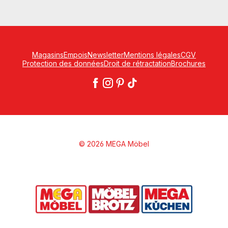
Magasins
Empois
Newsletter
Mentions légales
CGV
Protection des données
Droit de rétractation
Brochures
© 2026 MEGA Möbel