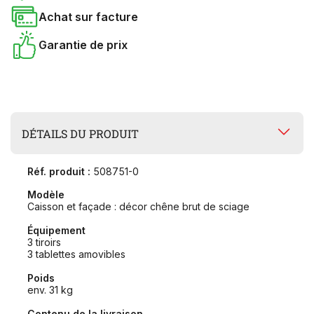
Achat sur facture
Garantie de prix
DÉTAILS DU PRODUIT
Réf. produit :
508751-0
Modèle
Caisson et façade : décor chêne brut de sciage
Équipement
3 tiroirs
3 tablettes amovibles
Poids
env. 31 kg
Contenu de la livraison