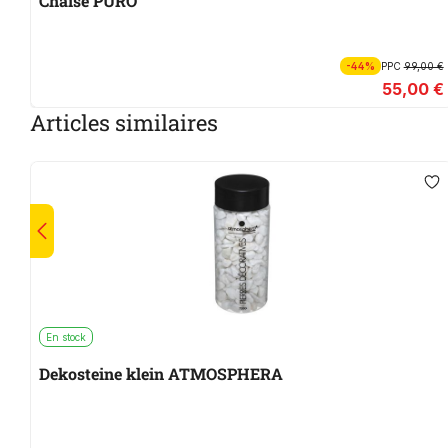
Chaise PURO
-44%
PPC
99,00 €
55,00 €
Articles similaires
En stock
Dekosteine klein ATMOSPHERA