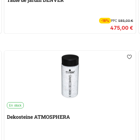
-18%
PPC
585,00 €
475,00 €
En stock
Dekosteine ATMOSPHERA