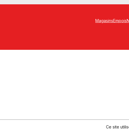
Magasins
Empois
N
Ce site util