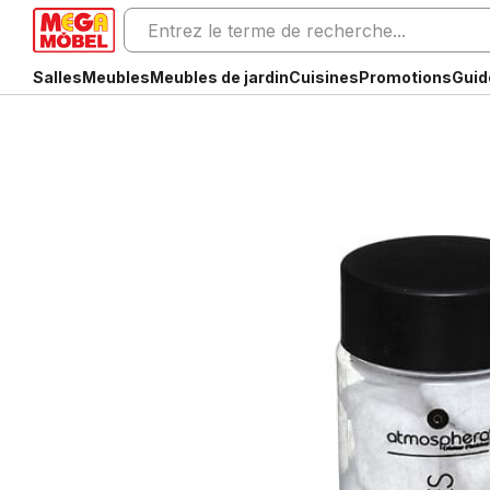
Salles
Meubles
Meubles de jardin
Cuisines
Promotions
Guid