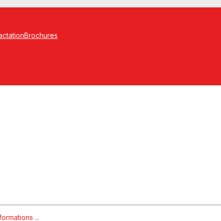
actation
Brochures
formations ...