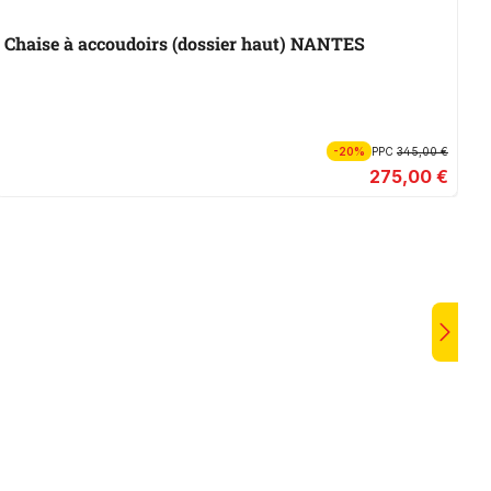
E
Chaise à accoudoirs (dossier haut) NANTES
C
Di
-20%
PPC
345,00 €
275,00 €