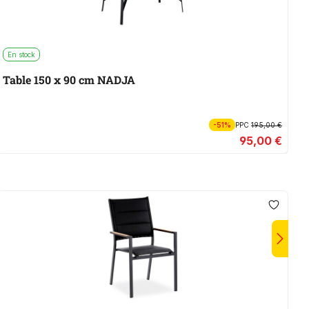
En stock
P
Table 150 x 90 cm NADJA
-51%
PPC
195,00 €
95,00 €