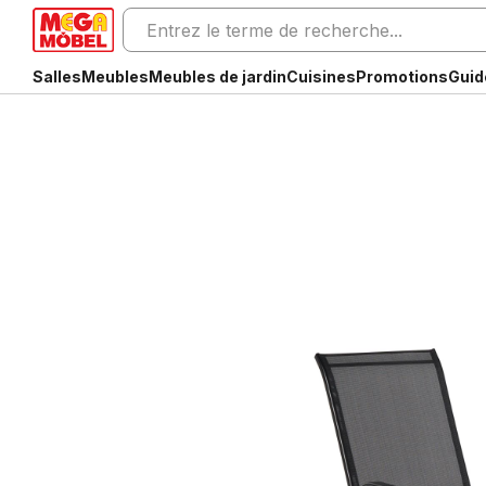
Salles
Meubles
Meubles de jardin
Cuisines
Promotions
Guid