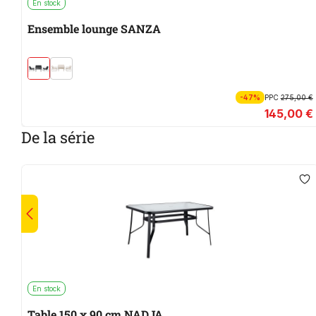
En stock
Ensemble lounge SANZA
-47%
PPC
275,00 €
145,00 €
De la série
En stock
Table 150 x 90 cm NADJA