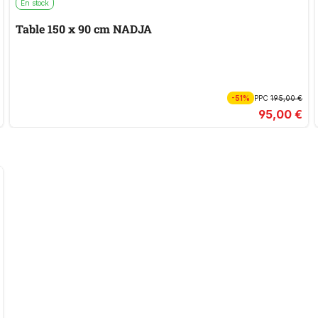
En stock
Table 150 x 90 cm NADJA
-51%
PPC
195,00 €
95,00 €