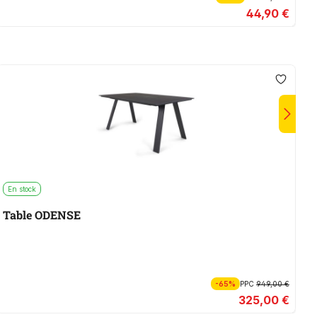
44,90 €
En stock
E
Table ODENSE
B
-65%
PPC
949,00 €
325,00 €