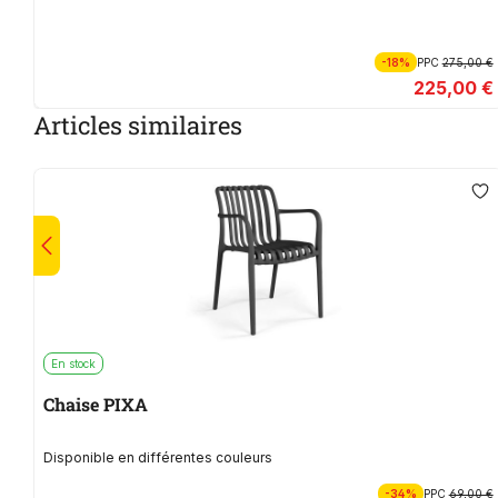
-18%
PPC
275,00 €
225,00 €
Articles similaires
En stock
Chaise PIXA
Disponible en différentes couleurs
-34%
PPC
69,00 €