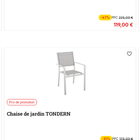
-47%
PPC
225,00 €
119,00 €
Prix de promotion
Chaise de jardin TONDERN
-81%
PPC
175,00 €