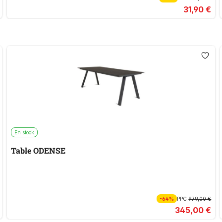
31,90 €
En stock
Table ODENSE
-64%
PPC
979,00 €
345,00 €