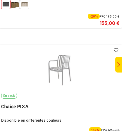
-20%
PPC
195,00 €
155,00 €
En stock
E
Chaise PIXA
C
Disponible en différentes couleurs
Di
-34%
PPC
69,00 €