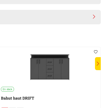
En stock
E
Bahut haut DRIFT
P