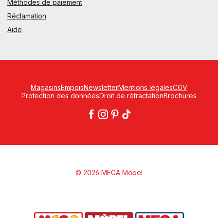
Méthodes de paiement
Réclamation
Aide
Magasins
Empois
Newsletter
Mentions légales
CGV
Protection des données
Droit de rétractation
Brochures
© 2026 MEGA Möbel