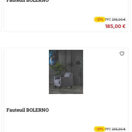
-21%
PPC
235,00 €
185,00 €
Fauteuil BOLERNO
-21%
PPC
235,00 €