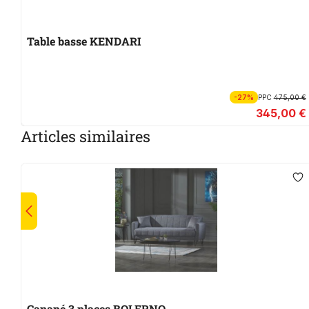
Table basse KENDARI
-27%
PPC
475,00 €
345,00 €
Articles similaires
Canapé 3 places BOLERNO