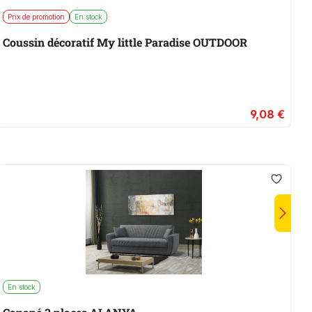
Prix de promotion
En stock
E
Coussin décoratif My little Paradise OUTDOOR
P
9,08 €
En stock
E