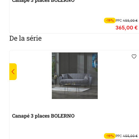
-19%
PPC
455,00 €
365,00 €
De la série
Canapé 3 places BOLERNO
-19%
PPC
455,00 €