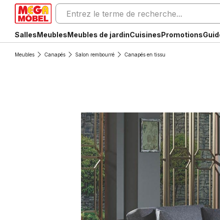
Salles
Meubles
Meubles de jardin
Cuisines
Promotions
Guid
Meubles
Canapés
Salon rembourré
Canapés en tissu