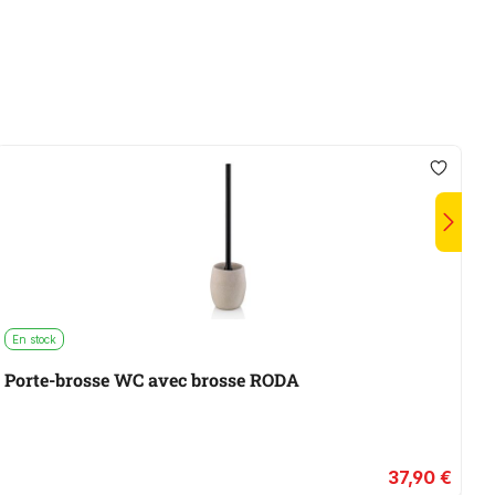
En stock
E
Porte-brosse WC avec brosse RODA
37,90 €