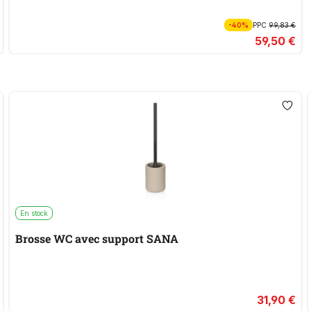
-40%
PPC
99,83 €
59,50 €
En stock
Brosse WC avec support SANA
31,90 €