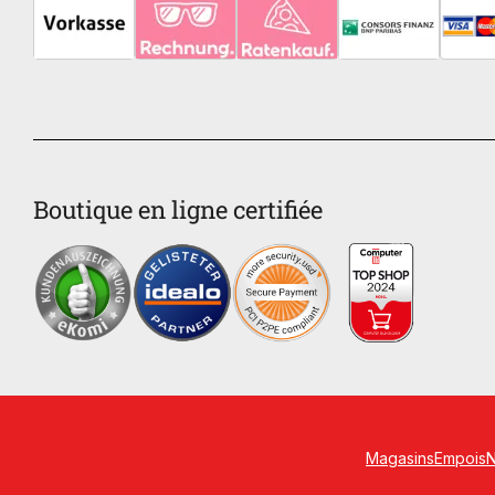
Boutique en ligne certifiée
Magasins
Empois
N