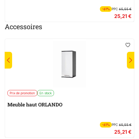
-61%
PPC
65,55 €
25,21 €
Accessoires
Prix de promotion
En stock
Meuble haut ORLANDO
-61%
PPC
65,55 €
25,21 €