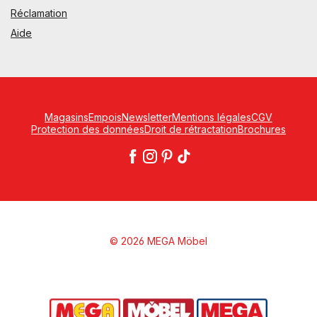
Réclamation
Aide
Magasins
Empois
Newsletter
Mentions légales
CGV
Protection des données
Droit de rétractation
Brochures
© 2026 MEGA Möbel