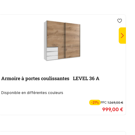
Armoire à portes coulissantes LEVEL 36 A
A
Disponible en différentes couleurs
Di
-21%
PPC
1 269,00 €
999,00 €