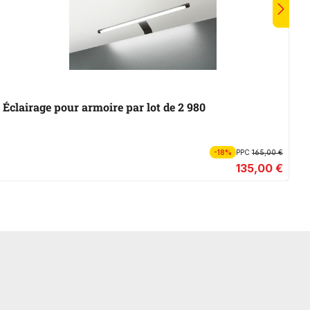
Éclairage pour armoire par lot de 2 980
B
-18%
PPC
165,00 €
135,00 €