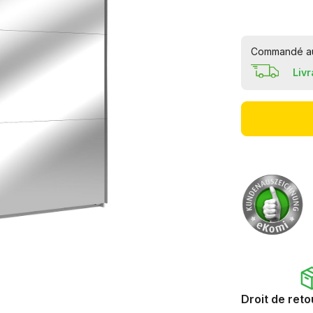
Commandé auj
Liv
Droit de reto