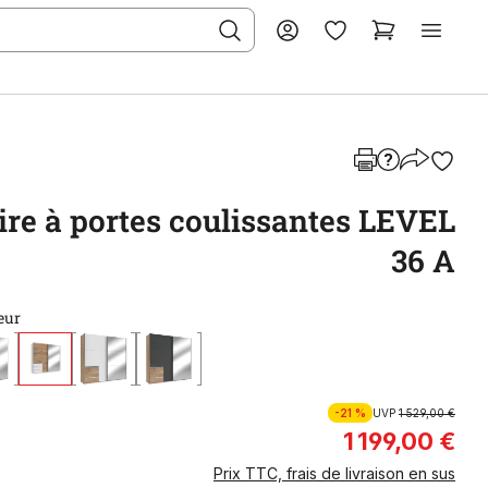
re à portes coulissantes LEVEL
36 A
eur
-21 %
UVP
1 529,00 €
1 199,00 €
Prix TTC, frais de livraison en sus