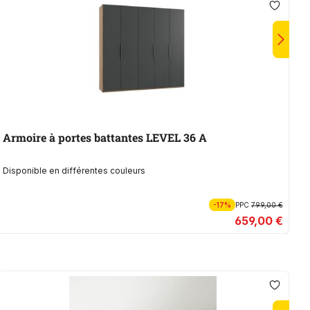
Armoire à portes battantes LEVEL 36 A
A
Disponible en différentes couleurs
Di
-17%
PPC
799,00 €
659,00 €