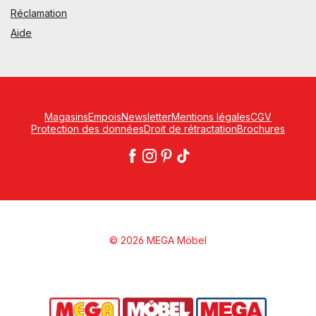
Réclamation
Aide
Magasins
Empois
Newsletter
Mentions légales
CGV
Protection des données
Droit de rétractation
Brochures
© 2026 MEGA Möbel