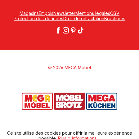
Magasins
Empois
Newsletter
Mentions légales
CGV
Protection des données
Droit de rétractation
Brochures
© 2026 MEGA Möbel
Ce site utilise des cookies pour offrir la meilleure expérience
possible.
Plus d'informations ...