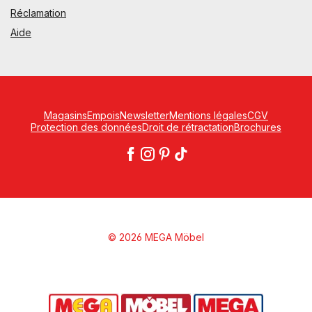
Réclamation
Aide
Magasins
Empois
Newsletter
Mentions légales
CGV
Protection des données
Droit de rétractation
Brochures
© 2026 MEGA Möbel